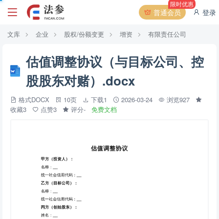
限时优惠
普通会员
登录
文库
企业
股权/份额变更
增资
有限责任公司
估值调整协议（与目标公司、控
股股东对赌）.docx
格式DOCX
10页
下载1
2026-03-24
浏览927
收藏3
点赞3
评分-
免费文档