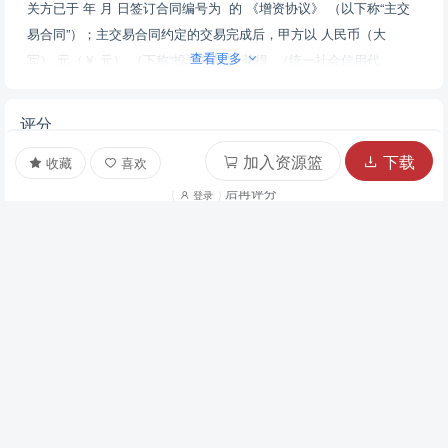
关方已于 年 月 日签订合同编号为 的 《增资协议》 （以下称“主交
易合同”）；主交易合同约定的交易完成后，甲方以 人民币（大
查看更多
写） 元（￥ 元） （下称“投资总额”）获得 （统一社会信用代
码： ） （下称“目标公司”） %（百分之 ） 股权（下称“甲方股
权”）。 乙方、丙方就目标公司经营发展预期向甲方作出承诺和保
评分
障。承诺未实现的，由乙方、丙方共同向甲方承担补偿或回购责任。
加入资源篮
下载
收藏
喜欢
本协议各方经平等自愿协商，根据《中华人民共和国民法典》、《中
华人民共和国公司法》及相关法律法规，就估值调整事宜，签订本协
后再评分
登录
议以共同遵守。 第一部分 业绩承诺 业绩承诺 承诺期： 甲方投资当
年度及其后的2个年度，具体指 年、 年、 年 。 承诺业绩 乙方
承诺在承诺期内的业绩达成以下所有指标： 甲方投资当年度的公司净
共 0 条评分
利润不低于 人民币（大写） 元（￥ 元） ； 甲方投资后的第1年
度、第2年度的公司净利润同比增长率均不低于 %（百分之 ）
。 上述指标中： 乙方承诺实现的指标以下称为“承诺值”；有最低值承
诺的，以承诺的最低值为“承诺值”。乙方实际实现的指标称为“实现
值”。 承诺期实现值之和低于承诺值之和，即为业绩承诺未实现；承
暂无评分
诺期实现值之和达到承诺值之和，即为业绩承诺实现。 业绩核算 核