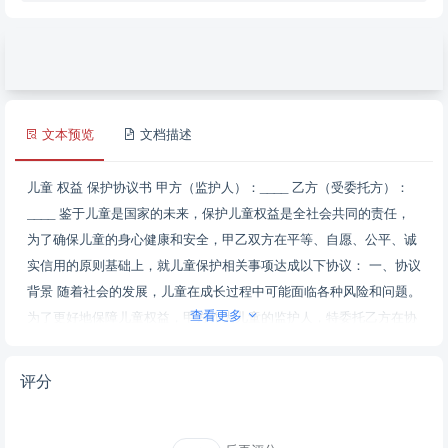
文本预览
文档描述
儿童 权益 保护协议书 甲方（监护人）：____ 乙方（受委托方）：
____ 鉴于儿童是国家的未来，保护儿童权益是全社会共同的责任，
为了确保儿童的身心健康和安全，甲乙双方在平等、自愿、公平、诚
实信用的原则基础上，就儿童保护相关事项达成以下协议： 一、协议
背景 随着社会的发展，儿童在成长过程中可能面临各种风险和问题。
查看更多
为了更好地保障儿童权益，甲方作为儿童的监护人，特委托乙方在协
议有效期内，对儿童进行保护和关照。 二、协议目标 本协议旨在为
儿童提供一个安全、健康、和谐的成长环境，确保儿童在生活、教
评分
育、心理健康等方面得到全面关爱。 三、甲乙双方的权利和义务 1.
甲方权利和义务 （1）甲方应如实向乙方提供儿童的基本情况，包括
姓名、年龄、性别、健康状况、兴趣爱好等。 （2）甲方有权了解乙