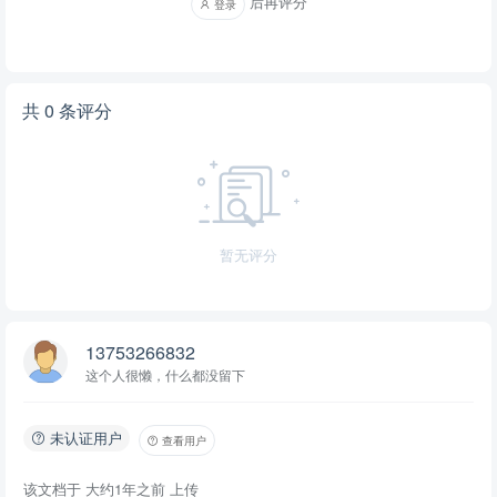
后再评分
登录
方对儿童的保护措施和实施情况，并对乙方的工作提出合理建议。
（3）甲方应确保儿童遵守国家的法律法规，对儿童进行良好的家庭
教育。 （4）甲方应按时支付乙方约定的服务费用。 2. 乙方权利和义
共 0 条评分
务 （1）乙方应制定详细的儿童保护方案，确保儿童在生活、教育、
心理健康等方面的需求得到满足。 （2）乙方应定期向甲方报告儿童
的保护情况，对于发现的问题及时采取措施予以解决。 四、具体保护
措施 1. 生活照顾 （1）乙方应为儿童提供安全、舒适的居住环境，确
保儿童日常生活无忧。 （2）乙方应合理安排儿童的饮食，保证儿童
暂无评分
营养均衡。 2. 教育辅导 （1）乙方应协助甲方为儿童选择合适的学
校，并关注儿童的学习进度。 （2）乙方应在____年至____年期间，
为儿童提供____次教育辅导，每次辅导时间不少于____小时。 五、
心理健康关怀 （1）乙方应定期与儿童进行交流，了解其心理状况，
13753266832
发现问题及时给予心理疏导。 （2）乙方应在____年内，为儿童提供
这个人很懒，什么都没留下
不少于____次的心理健康评估。 六、保密条款 1. 甲乙双方应对在本
协议执行过程中获得的对方商业秘密、个人隐私等信息严格保密。 2.
未认证用户
查看用户
未经对方同意，任何一方不得向第三方泄露本协议内容。 七、违约责
该文档于
任 1. 如乙方未能按照本协议约定履行儿童保护义务，甲方有权要求
大约1年之前
上传