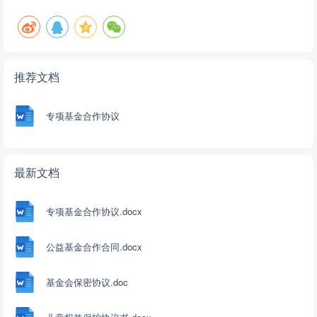
乙方承担违约责任。 2. 如甲方未能按照本协议约定支付服务费用，
乙方有权终止本协议。 八、协议变更、解除和终止 1. 本协议经甲乙
双方签字盖章后生效，有效期为____年。 2. 在协议有效期内，如双
方同意变更、解除或终止本协议，应签订书面协议。 九、争议解决
推荐文档
1. 对于本协议的解释或履行发生的任何争议，双方应首先通过友好协
商解决。 2.
专项基金合作协议
最新文档
专项基金合作协议.docx
公益基金合作合同.docx
基金会保密协议.doc