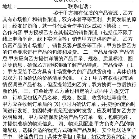
地址：____________________ 联系电话：
____________________ 鉴于甲方拥有优质的产品资源，乙方
具有市场推广和销售渠道，双方本着平等互利、共同发展的原
则，经友好协商，就一件代发合作事宜达成如下协议： 一、
合作内容 甲方授权乙方在其指定的销售渠道（包括但不限于
线上电商平台、线下实体店等）销售甲方提供的产品。 乙方
负责产品的市场推广、销售及客户服务等工作，甲方按照乙方
的订单要求进行产品的包装和发货。 二、产品及价格 产品信
息 甲方应向乙方提供详细的产品目录、规格、质量标准、图
片等信息，确保乙方能够准确了解产品特点。 产品价格 （ 1
）甲方应给予乙方具有市场竞争力的产品供货价格，具体价格
以双方书面确认的价格清单为准。 （ 2 ）甲方有权根据市场
情况调整产品价格，但应提前通知乙方，双方协商一致后执行
新价格。 三、订单处理 乙方通过指定的方式向甲方提交订
单，订单应包括产品名称、规格、数量、收货地址等信息。
甲方应在收到订单后的 [X] 小时内确认订单，并按照约定的时
间进行发货。如因特殊情况无法按时发货，应及时通知乙方并
说明原因。 甲方应确保发货的产品与订单一致，包装完好，
并提供准确的物流信息。 四、物流及配送 甲方负责产品的物
流配送，选择合适的物流方式确保产品及时、安全地送达客户
手中。 物流费用由 [ 具体方承担 ] 承担，如双方另有约定，按