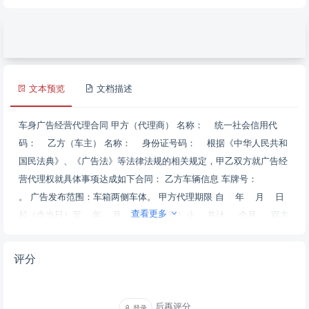
文本预览
文档描述
车身广告经营代理合同 甲方（代理商） 名称： 统一社会信用代
码： 乙方（车主） 名称： 身份证号码： 根据《中华人民共和
国民法典》、《广告法》等法律法规的相关规定，甲乙双方就广告经
营代理权就具体事项达成如下合同： 乙方车辆信息 车牌号：
。 广告发布范围：车箱两侧车体。 甲方代理期限 自 年 月 日
查看更多
起（含当日）至 年 月 日（含当日）止 ，共计 个月 。 双方
权利义务 乙方保证，代理期限内，不得人为撕毁、损坏、破坏甲方发
布的广告，如果因其他原因导致广告破损或脏污，及时向甲方联系并
评分
及时更新。 车体广告的广告内容和制作发布、车辆行驶证与登记证的
更新报批手续、广告破损后的更新均由甲方负责,乙方应积极配合甲
方。 乙方在与甲方的合同期限内，必须确保与甲方合作的唯一性，不
后再评分
登录