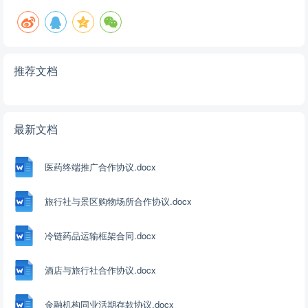
义：指在本合同签署后发生的、本合同签署时不能预见的、其发生与
后果是无法避免或克服的、妨碍任何一方全部或部分履约的所有事
件。上述事件包括地震、台风、水灾、火灾、战争、国际或国内运输
中断、流行病、罢工，以及根据中国法律或一般国际商业惯例认作不
推荐文档
可抗力的其他事件。一方缺
最新文档
医药终端推广合作协议.docx
旅行社与景区购物场所合作协议.docx
冷链药品运输框架合同.docx
酒店与旅行社合作协议.docx
金融机构同业活期存款协议.docx