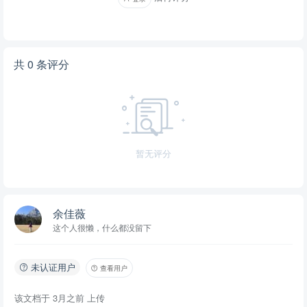
得与第二家公司签订类似合同，否则甲方有权解除合同。 乙方需将本
人驾驶证、车辆的行驶证、身份证的复印件各一份交于甲方做统一的
备份。 甲方不得违法发布广告。 甲方不得以乙方名义对外签署合同
共 0 条评分
等法律文件；因车体广告发布、收费、与广告客户的争议等任何问
题，均由甲方自行承担责任。 乙方回报 甲方提供给乙方的回报为：
￥ 元/辆/月 。如遇不足一个计算周期的，按天折算回报金额。 回
报的调整： 。 款项的支付：按 季度 支付。 首次支付时间为：
年 月 日 前支付。 第二次支付时间为： 年 月 日 前支
暂无评分
付。 依此类推。 乙方 户名： 账号： 开户行： 除非特别
说明，乙方无需开具发票。如需要开具发票，税费成本由甲方另外承
担。 合同解除 甲方有权提前 个月 通知乙方解除本合同。此时：
有关费用正常结算到天；甲方应负责将乙方车辆恢复到代理期限开始
余佳薇
之前的状态（费用由甲方自行承担），但无需承担其它违约责任。 乙
这个人很懒，什么都没留下
方有权提前一个月通知甲方解除本合同。此时：乙方自行负责将乙方
车辆恢复到代理期限之前的状态；同时乙方应向甲方承担违约金。违
未认证用户
查看用户
约金等于： 。 如乙方车辆转让、主体变更等事宜造成合同不
该文档于
能履行的，视为乙方解除本合同。 其他约定 不可抗力 不可抗力定
3月之前
上传