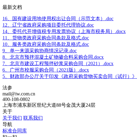
最新文档
16、国有建设用地使用权出让合同（示范文本）.doc
12、辽宁省政府采购项目委托代理协议.doc
14、委托代开增值税专用发票协议（上海市税务局）.docx
11、货物类政府采购合同条款及格式.doc
10、服务类政府采购合同条款及格式.doc
9、单一来源采购协商情况记录.doc
8、北京市预拌混凝土矿物掺合料采购合同.docx
7、北京市建设工程预拌砂浆采购合同（2021）.docx
6、广州市校服采购合同（2021版）.docx
5、财政部办公厅关于印发《政府采购货物买卖合同（试行）》的通
法参
mail@iw.com.cn
400-108-0802
上海市浦东新区世纪大道88号金茂大厦24层
关于
关于我们
联系我们
导航
标准合同库