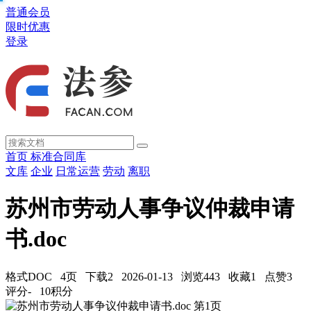
普通会员
限时优惠
登录
首页
标准合同库
文库
企业
日常运营
劳动
离职
苏州市劳动人事争议仲裁申请
书.doc
格式DOC
4页
下载2
2026-01-13
浏览443
收藏1
点赞3
评分-
10积分