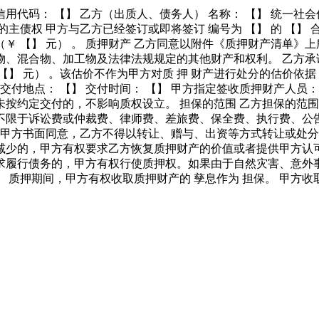
信用代码： 【】 乙方（出质人、债务人） 名称： 【】 统一社
债权 甲方与乙方已经签订或即将签订 编号为 【】 的 【】 合同
￥ 【】 元） 。 质押财产 乙方同意以附件《质押财产清单》上所
物、混合物、加工物及法律法规规定的其他财产和权利。 乙方承
 【】 元） 。该估价不作为甲方对质 押 财产进行处分的估价
交付地点： 【】 交付时间： 【】 甲方指定签收质押财产人员：
按约定交付的，不影响质权设立。 担保的范围 乙方担保的范
不限于诉讼费或仲裁费、律师费、差旅费、保全费、执行费、公
经甲方书面同意，乙方不得以转让、赠与、出资等方式转让或处分
减少的，甲方有权要求乙方恢复质押财产的价值或者提供甲方认
求履行债务的，甲方有权行使质押权。如果由于自然灾害、意外
质押期间，甲方有权收取质押财产的 孳息作为 担保。 甲方收取的