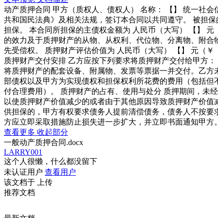
动产质押合同 甲方（质权人、债权人） 名称： 【】 统一社会
共和国民法典》及相关法规，签订本合同以共同遵守。 被担保的主
担保。 本合同所担保的主债权金额为 人民币（大写） 【】 元（
的效力及于质押财产的从物、从权利、代位物、分离物、附合
先受偿权。 质押财产评估价值为 人民币（大写） 【】 元（￥
质押财产交付安排 乙方应按下列要求将质押财产交付给甲方： 
将质押财产的配套设备、附属物、发票等票据一并交付。乙方未
部债权以及甲方为实现债权和担保权利所花费的费用（包括但
付合理费用）。 质押财产的占有、使用与处分 质押期间，未
以使质押财产价值减少的或者由于其他原因导致质押财产价值
供担保的，甲方有权要求债务人提前清偿债务，债务人不按要
方应立即采取措施防止损失进一步扩大，并立即书面通知甲方。 
查看更多
收起部分
一般动产质押合同.docx
LARRY001
这个人很懒，什么都没留下
未认证用户
查看用户
该文档于
上传
推荐文档