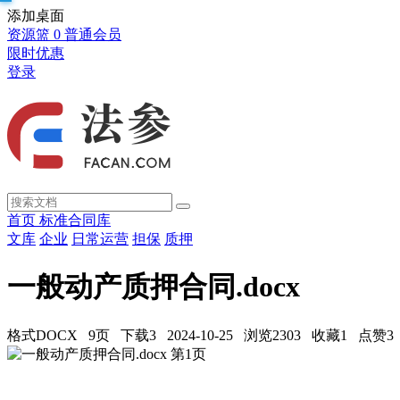
添加桌面
资源篮
0
普通会员
限时优惠
登录
首页
标准合同库
文库
企业
日常运营
担保
质押
一般动产质押合同.docx
格式DOCX
9页
下载3
2024-10-25
浏览2303
收藏1
点赞