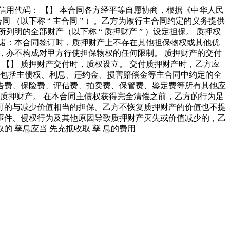
会信用代码： 【】 本合同各方经平等自愿协商，根据《中华人民
 （以下称 “ 主合同 ” ）。乙方为履行主合同约定的义务提供
列明的全部财产（以下称 “ 质押财产 ” ）设定担保。 质押权
诺：本合同签订时，质押财产上不存在其他担保物权或其他优
依据，亦不构成对甲方行使担保物权的任何限制。 质押财产的交付
 【】 质押财产交付时，质权设立。 交付质押财产时，乙方应
围包括主债权、利息、违约金、损害赔偿金等主合同中约定的全
告费、保险费、评估费、拍卖费、保管费、鉴定费等所有其他应
质押财产。 在本合同主债权获得完全清偿之前，乙方的行为足
可的与减少价值相当的担保。乙方不恢复质押财产的价值也不提
事件、侵权行为及其他原因导致质押财产灭失或价值减少的，乙
 孳息应当 先充抵收取 孳 息的费用